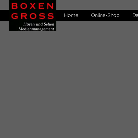
Home
Online-Shop
Da
Leider ist das gewünschte Produkt nicht lieferbar
Produkte suchen
Mein Benutzerkonto
Bestellungen verfolgen
Favoriten
Warenkorb
Preise anzeigen in:
EUR