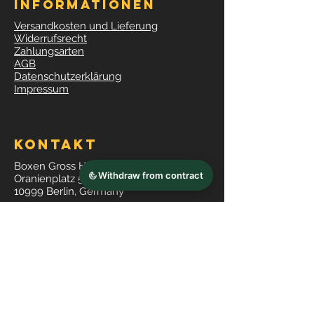
Informationen
Versandkosten und Lieferung
Widerrufsrecht
Zahlungsarten
AGB
Datenschutzerklärung
Impressum
Kontakt
Boxen Gross HgmbH
Oranienplatz 5
10999 Berlin, Germany
Tel: 030 /
6246055
shop@boxengross.de
Öffnungszeiten
Mo- Fr 12:00 bis 19:00